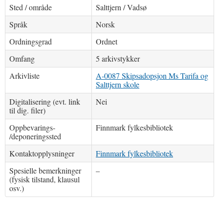
Sted / område
Salttjern / Vadsø
Språk
Norsk
Ordningsgrad
Ordnet
Omfang
5 arkivstykker
Arkivliste
A-0087 Skipsadopsjon Ms Tarifa og
Salttjern skole
Digitalisering (evt. link
Nei
til dig. filer)
Oppbevarings-
Finnmark fylkesbibliotek
/deponeringssted
Kontaktopplysninger
Finnmark fylkesbibliotek
Spesielle bemerkninger
–
(fysisk tilstand, klausul
osv.)