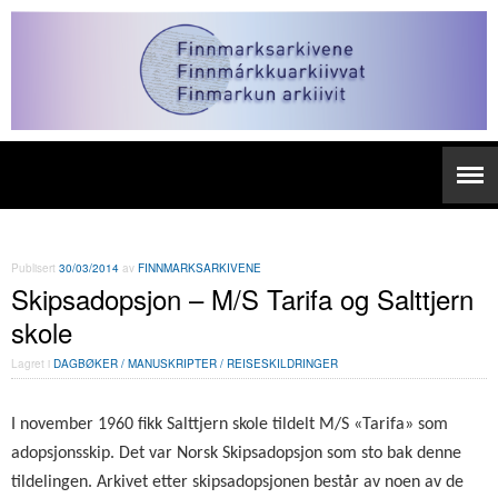
Publisert
30/03/2014
av
FINNMARKSARKIVENE
Skipsadopsjon – M/S Tarifa og Salttjern
skole
Lagret i
DAGBØKER / MANUSKRIPTER / REISESKILDRINGER
I november 1960 fikk Salttjern skole tildelt M/S «Tarifa» som
adopsjonsskip. Det var Norsk Skipsadopsjon som sto bak denne
tildelingen.
Arkivet etter skipsadopsjonen består av noen av de