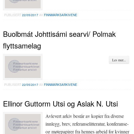
PUBLISERT
22/05/2017
AV
FINNMARKSARKIVENE
Buolbmát Johttisámi searvi/ Polmak
flyttsamelag
Les mer...
PUBLISERT
22/05/2017
AV
FINNMARKSARKIVENE
Ellinor Guttorm Utsi og Aslak N. Utsi
Avlevert arkiv består av kopier fra diverse
innlegg, brev, referanselitteratur, konferanse-
og møtepapirer fra hennes arbeid for kvinner