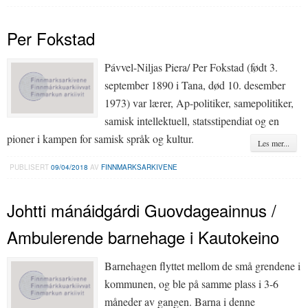
Per Fokstad
Pávvel-Niljas Piera/ Per Fokstad (født 3.
september 1890 i Tana, død 10. desember
1973) var lærer, Ap-politiker, samepolitiker,
samisk intellektuell, statsstipendiat og en
pioner i kampen for samisk språk og kultur.
Les mer...
PUBLISERT
09/04/2018
AV
FINNMARKSARKIVENE
Johtti mánáidgárdi Guovdageainnus /
Ambulerende barnehage i Kautokeino
Barnehagen flyttet mellom de små grendene i
kommunen, og ble på samme plass i 3-6
måneder av gangen. Barna i denne