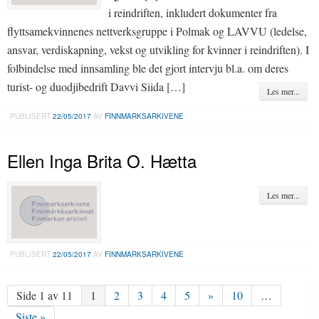
i reindriften, inkludert dokumenter fra
flyttsamekvinnenes nettverksgruppe i Polmak og LAVVU (ledelse,
ansvar, verdiskapning, vekst og utvikling for kvinner i reindriften). I
folbindelse med innsamling ble det gjort intervju bl.a. om deres
turist- og duodjibedrift Davvi Siida […]
Les mer...
PUBLISERT
22/05/2017
AV
FINNMARKSARKIVENE
Ellen Inga Brita O. Hætta
Les mer...
PUBLISERT
22/05/2017
AV
FINNMARKSARKIVENE
Side 1 av 11
1
2
3
4
5
»
10
…
Siste »