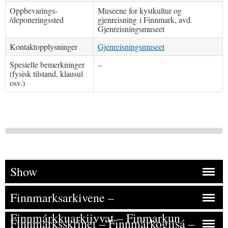
Oppbevarings-
Museene for kystkultur og
/deponeringssted
gjenreisning i Finnmark, avd.
Gjenreisningsmuseet
Kontaktopplysninger
Gjenreisningsmuseet
Spesielle bemerkninger
–
(fysisk tilstand, klausul
osv.)
Show
Finnmarksarkivene –
Finnmárkkuarkiivvat – Finmarkun
Finnmarksskrinet – Finnmárkogiisá –