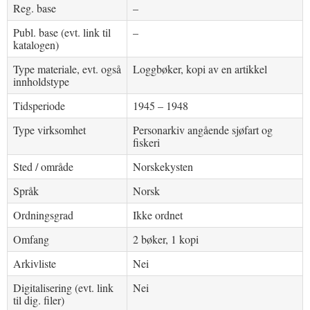
Reg. base
–
Publ. base (evt. link til
–
katalogen)
Type materiale, evt. også
Loggbøker, kopi av en artikkel
innholdstype
Tidsperiode
1945 – 1948
Type virksomhet
Personarkiv angående sjøfart og
fiskeri
Sted / område
Norskekysten
Språk
Norsk
Ordningsgrad
Ikke ordnet
Omfang
2 bøker, 1 kopi
Arkivliste
Nei
Digitalisering (evt. link
Nei
til dig. filer)