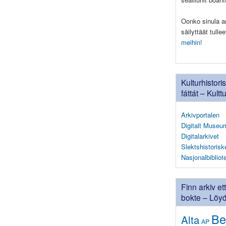
Oonko sinula ark
säilyttäät tull
meihin!
Kulturhistori
fáttát – Kultt
Arkivportalen
Digitalt Museu
Digitalarkivet
Slektshistorisk
Nasjonalbibliot
Finn arkiv et
bokte – Löyđä
Be
Alta
AP