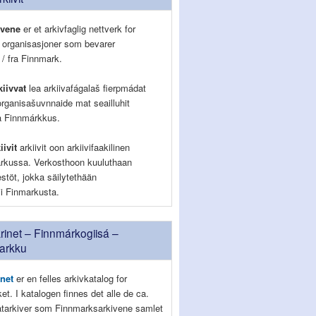
ivene
er et arkivfaglig nettverk for
g organisasjoner som bevarer
 / fra Finnmark.
iivvat
lea arkiivafágalaš fierpmádat
organisašuvnnaide mat seailluhit
la Finnmárkkus.
iivit
arkiivit oon arkiivifaakilinen
rkussa. Verkosthoon kuuluthaan
jestöt, jokka säilytethään
lii Finmarkusta.
inet – Finnmárkogiisá –
arkku
net
er en felles arkivkatalog for
lket. I katalogen finnes det alle de ca.
vatarkiver som Finnmarksarkivene samlet