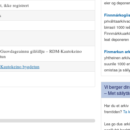
eier og deponere
, ikke registrert
Finnmárkogii
s
priváhtaarkiiva
birrasii 1000 i
Finnmárkkuarki
leat deponeren
uovdageainnu gilišillju – RDM-Kautokeino
Finmarkun ar
tun
yhtheinen arkii
suunile 1000 eri
autokeino bygdetun
omistaa ja säil
Vi berger din 
– Met säilyt
Har du et arkiv 
fremtiden?
Ta 
Lea go dus arki
seailluhit boah