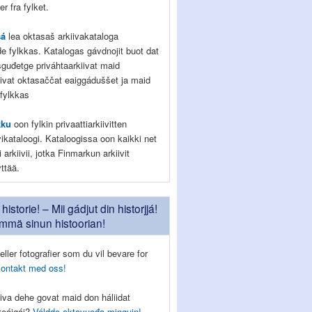
r fra fylket.
sá
lea oktasaš arkiivakataloga
de fylkkas. Katalogas gávdnojit buot dat
ešguđetge priváhtaarkiivat maid
ivat oktasaččat eaiggáduššet ja maid
 fylkkas
kku
oon fylkin privaattiarkiivitten
vikataloogi. Kataloogissa oon kaikki net
 arkiivii, jotka Finmarkun arkiivit
yttää.
historie! – Mii gádjut din historjjá!
ämmä sinun histoorian!
eller fotografier som du vil bevare for
kontakt med oss!
iva dehe govat maid don háliidat
tteáigái?
Váldde oktavuođa minguin!