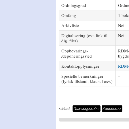
Ordningsgrad
Ordnet
Omfang
1 bok
Arkivliste
Nei
Digitalisering (evt. link til
Nei
dig. filer)
Oppbevarings-
RDM-G
/deponeringssted
bygde
Kontaktopplysninger
RDM-K
Spesielle bemerkninger
–
(fysisk tilstand, klausul osv.)
Guovdageaidnu
Kautokeino
Stikkord