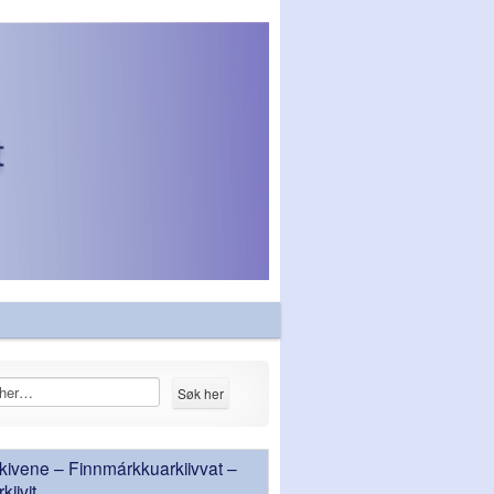
ivene – Finnmárkkuarkiivvat –
iivit