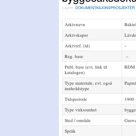
Lagret i
DOKUMENTASJONSPROSJEKTER
Arkivnavn
Bákte
Arkivskaper
Lávde
Arkivref. (id)
–
Reg. base
–
Publ. base (evt. link til
RDM 
katalogen)
Type materiale, evt. også
Papir
innholdstype
Tidsperiode
1900 
Type virksomhet
bygge
Sted / område
Guovd
Språk