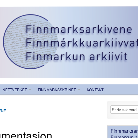
NETTVERKET
FINNMARKSSKRINET
KONTAKT
ENE
umentasjon
Finnmarksark
Finmarkun ark