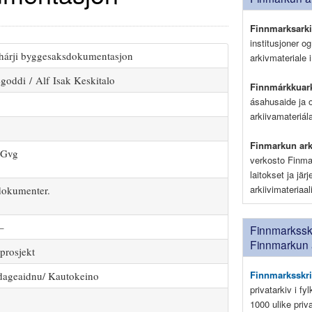
Finnmarksark
institusjoner o
hárji byggesaksdokumentasjon
arkivmateriale i
goddi / Alf Isak Keskitalo
Finnmárkkuark
ásahusaide ja 
arkiivamateriá
Finmarkun ark
Gvg
verkosto Finma
laitokset ja jär
arkiivimateriaa
dokumenter.
–
Finnmarksskr
Finnmarkun 
prosjekt
Finnmarksskri
ageaidnu/ Kautokeino
privatarkiv i fy
1000 ulike pri