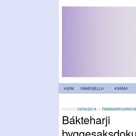
HJEM
SÁMEGIELLA
KVÄÄNI
Publisert
03/04/2014
av
FINNMARKSARKIV
Bákteharji
byggesaksdok