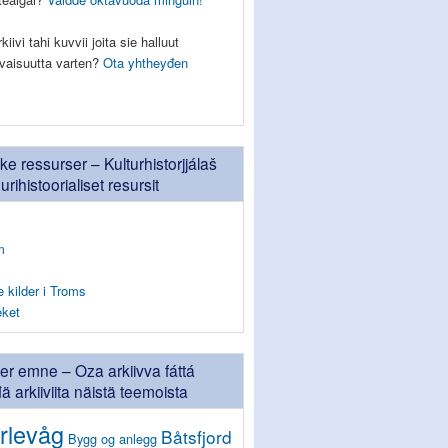
iivi tahi kuvvii joita sie halluut
eevaisuutta varten?
Ota yhtheyđen
ske ressurser – Kulturhistorjjálaš
uurihistoorialiset resursit
m
e kilder i Troms
eket
ter emne – Oza arkiivva fáttá
 arkiiviita näistä teemoista
rlevåg
Båtsfjord
Bygg og anlegg