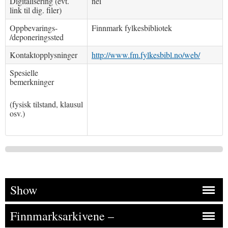
Digitalisering (evt.
nei
link til dig. filer)
Oppbevarings-
Finnmark fylkesbibliotek
/deponeringssted
Kontaktopplysninger
http://www.fm.fylkesbibl.no/web/
Spesielle
bemerkninger
(fysisk tilstand, klausul
osv.)
Show
Finnmarksarkivene –