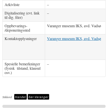
Arkivliste
–
Digitalisering (evt. link
–
til dig. filer)
Oppbevarings-
Varanger museum IKS, avd. Vadsø
/deponeringssted
Kontaktopplysninger
Varanger museum IKS, avd. Vadsø
Spesielle bemerkninger
–
(fysisk tilstand, klausul
osv.)
Handel
Sør-Varanger
Stikkord