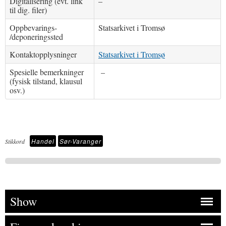
Digitalisering (evt. link
–
til dig. filer)
Oppbevarings-
Statsarkivet i Tromsø
/deponeringssted
Kontaktopplysninger
Statsarkivet i Tromsø
Spesielle bemerkninger
–
(fysisk tilstand, klausul
osv.)
Handel
Sør-Varanger
Stikkord
Show