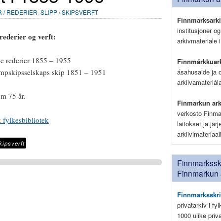
 / REDERIER
,
SLIPP / SKIPSVERFT
Finnmarksark
institusjoner o
rederier og verft:
arkivmateriale i
ike rederier 1855 – 1955
Finnmárkkuark
ásahusaide ja 
pskipsselskaps skip 1851 – 1951
arkiivamateriá
m 75 år.
Finmarkun ark
verkosto Finma
fylkesbibliotek
laitokset ja jär
arkiivimateriaa
kipsverft
Finnmarksskr
Finnmarkun 
Finnmarksskri
privatarkiv i fy
1000 ulike pri