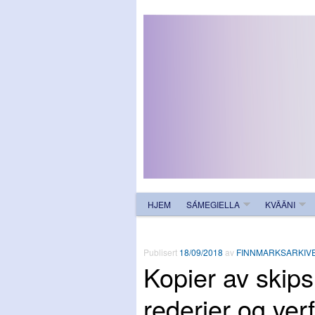
HJEM
SÁMEGIELLA
KVÄÄNI
Publisert
18/09/2018
av
FINNMARKSARKIV
Kopier av skips
rederier og ver