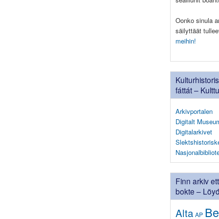
Oonko sinula ark
säilyttäät tull
meihin!
Kulturhistori
fáttát – Kultt
Arkivportalen
Digitalt Museu
Digitalarkivet
Slektshistorisk
Nasjonalbibliot
Finn arkiv et
bokte – Löyđä
Be
Alta
AP