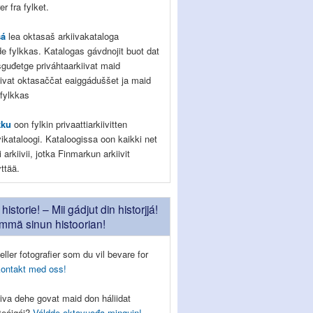
r fra fylket.
sá
lea oktasaš arkiivakataloga
de fylkkas. Katalogas gávdnojit buot dat
ešguđetge priváhtaarkiivat maid
ivat oktasaččat eaiggáduššet ja maid
 fylkkas
kku
oon fylkin privaattiarkiivitten
vikataloogi. Kataloogissa oon kaikki net
 arkiivii, jotka Finmarkun arkiivit
yttää.
historie! – Mii gádjut din historjjá!
ämmä sinun histoorian!
eller fotografier som du vil bevare for
kontakt med oss!
iva dehe govat maid don háliidat
tteáigái?
Váldde oktavuođa minguin!