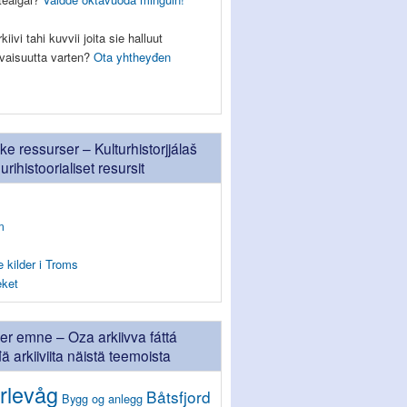
iivi tahi kuvvii joita sie halluut
eevaisuutta varten?
Ota yhtheyđen
ske ressurser – Kulturhistorjjálaš
uurihistoorialiset resursit
m
e kilder i Troms
eket
ter emne – Oza arkiivva fáttá
 arkiiviita näistä teemoista
rlevåg
Båtsfjord
Bygg og anlegg