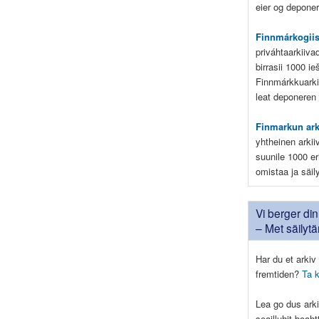
eier og deponere
Finnmárkogii
priváhtaarkiiva
birrasii 1000 i
Finnmárkkuarki
leat deponeren
Finmarkun ar
yhtheinen arkii
suunile 1000 eri
omistaa ja säil
Vi berger din 
– Met säilyt
Har du et arkiv 
fremtiden?
Ta 
Lea go dus arki
seailluhit boah