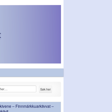
ivene – Finnmárkkuarkiivvat –
iivit