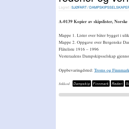
Lagret i
SJØFART / DAMPSKIPSSELSKAPER
A-0139 Kopier av skipslister, Norske 
Mappe 1. Lister over båter bygget i ul
Mappe 2. Oppgave over Bergenske Dam
Flåteliste 1916 – 1996
Vesteraalens Dampskipsselskap gjenno
Oppbevaringdsted:
Troms og Finnmark 
Dampskip
Finnmark
Rederi
S
Stikkord