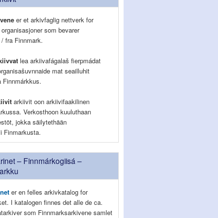
ivene
er et arkivfaglig nettverk for
g organisasjoner som bevarer
 / fra Finnmark.
iivvat
lea arkiivafágalaš fierpmádat
organisašuvnnaide mat seailluhit
la Finnmárkkus.
iivit
arkiivit oon arkiivifaakilinen
rkussa. Verkosthoon kuuluthaan
jestöt, jokka säilytethään
lii Finmarkusta.
inet – Finnmárkogiisá –
arkku
net
er en felles arkivkatalog for
lket. I katalogen finnes det alle de ca.
vatarkiver som Finnmarksarkivene samlet