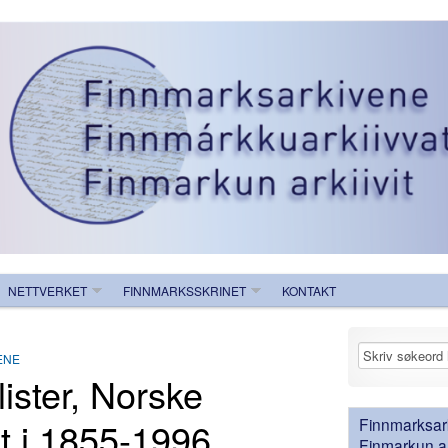
NETTVERKET
FINNMARKSSKRINET
KONTAKT
ENE
lister, Norske
ft i 1855-1996
Finnmarksark
Finmarkun ark