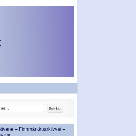
ivene – Finnmárkkuarkiivvat –
iivit