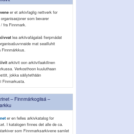
ivene
er et arkivfaglig nettverk for
g organisasjoner som bevarer
 / fra Finnmark.
iivvat
lea arkiivafágalaš fierpmádat
organisašuvnnaide mat seailluhit
la Finnmárkkus.
iivit
arkiivit oon arkiivifaakilinen
rkussa. Verkosthoon kuuluthaan
jestöt, jokka säilytethään
lii Finmarkusta.
inet – Finnmárkogiisá –
arkku
net
er en felles arkivkatalog for
lket. I katalogen finnes det alle de ca.
vatarkiver som Finnmarksarkivene samlet