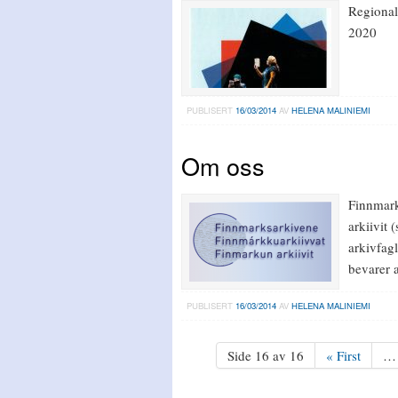
Regional
2020
PUBLISERT
16/03/2014
AV
HELENA MALINIEMI
Om oss
Finnmark
arkiivit 
arkivfagl
bevarer 
PUBLISERT
16/03/2014
AV
HELENA MALINIEMI
Side 16 av 16
« First
…