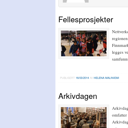
Fellesprosjekter
Nettverke
regionen
Finnmark
legges ve
samfunns
PUBLISERT
16/03/2014
AV
HELENA MALINIEMI
Arkivdagen
Arkivdag
omfatter 
Arkivdag