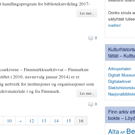
t handlingsprogram for bibliotekutvikling 2017-
Oonko sinula ark
Les mer...
säilyttäät tull
meihin!
0
Kulturhistori
fáttát – Kultt
Arkivportalen
sarkivene – Finnmárkkuarkiivvat – Finmarkun
Digitalt Museu
(stiftet i 2010, navnevalg januar 2014) er et
Digitalarkivet
ig nettverk for institusjoner og organisasjoner som
Slektshistorisk
arkivmateriale i og fra Finnmark.
Les mer...
Nasjonalbibliot
0
Finn arkiv et
bokte – Löyđä
10
«
12
13
14
15
16
Be
Alta
AP