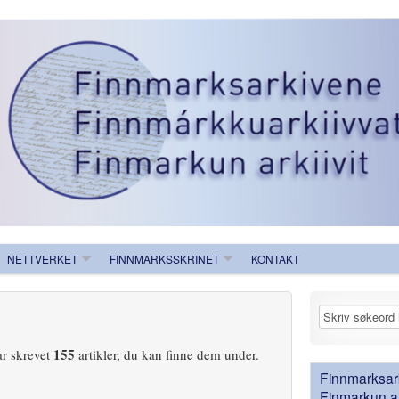
NETTVERKET
FINNMARKSSKRINET
KONTAKT
155
ar skrevet
artikler, du kan finne dem under.
Finnmarksark
Finmarkun ark