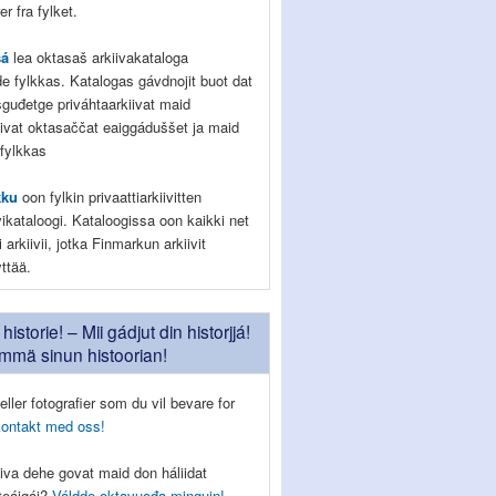
r fra fylket.
sá
lea oktasaš arkiivakataloga
de fylkkas. Katalogas gávdnojit buot dat
ešguđetge priváhtaarkiivat maid
ivat oktasaččat eaiggáduššet ja maid
 fylkkas
kku
oon fylkin privaattiarkiivitten
vikataloogi. Kataloogissa oon kaikki net
 arkiivii, jotka Finmarkun arkiivit
yttää.
historie! – Mii gádjut din historjjá!
ämmä sinun histoorian!
eller fotografier som du vil bevare for
kontakt med oss!
iva dehe govat maid don háliidat
tteáigái?
Váldde oktavuođa minguin!