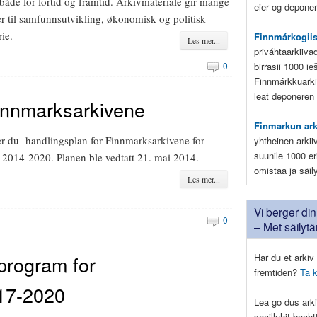
både for fortid og framtid. Arkivmateriale gir mange
eier og deponere
r til samfunnsutvikling, økonomisk og politisk
rie.
Finnmárkogii
Les mer...
priváhtaarkiiva
birrasii 1000 i
0
Finnmárkkuarki
leat deponeren
innmarksarkivene
Finmarkun ar
er du handlingsplan for Finnmarksarkivene for
yhtheinen arkii
suunile 1000 eri
 2014-2020. Planen ble vedtatt 21. mai 2014.
omistaa ja säil
Les mer...
Vi berger din 
0
– Met säilyt
program for
Har du et arkiv 
fremtiden?
Ta 
017-2020
Lea go dus arki
seailluhit boah