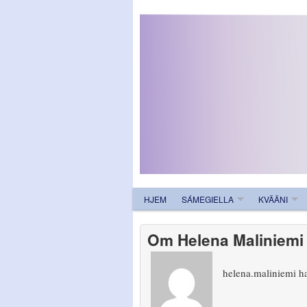
HJEM
SÁMEGIELLA
KVÄÄNI
Om
Helena Maliniemi
helena.maliniemi h