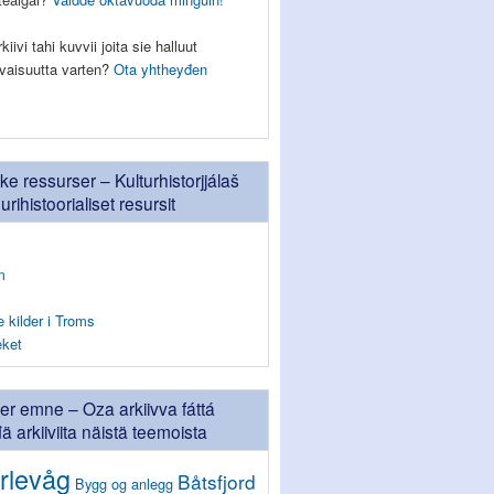
iivi tahi kuvvii joita sie halluut
eevaisuutta varten?
Ota yhtheyđen
ske ressurser – Kulturhistorjjálaš
uurihistoorialiset resursit
m
e kilder i Troms
eket
ter emne – Oza arkiivva fáttá
 arkiiviita näistä teemoista
rlevåg
Båtsfjord
Bygg og anlegg