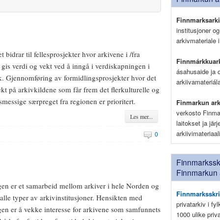
Finnmarksark
institusjoner o
arkivmateriale i
t bidrar til fellesprosjekter hvor arkivene i /fra
Finnmárkkuark
 gis verdi og vekt ved å inngå i verdiskapningen i
ásahusaide ja 
. Gjennomføring av formidlingsprosjekter hvor det
arkiivamateriá
kt på arkivkildene som får frem det flerkulturelle og
messige særpreget fra regionen er prioritert.
Finmarkun ark
verkosto Finma
Les mer...
laitokset ja jär
arkiivimateriaa
0
Finnmarksskr
Finnmarkun 
en er et samarbeid mellom arkiver i hele Norden og
Finnmarksskri
alle typer av arkivinstitusjoner. Hensikten med
privatarkiv i fy
en er å vekke interesse for arkivene som samfunnets
1000 ulike pri