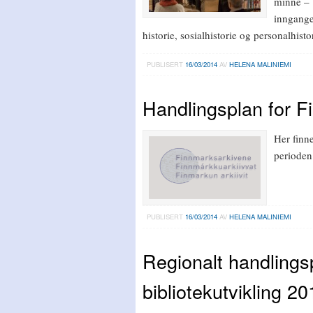
minne – 
inngange
historie, sosialhistorie og personalhisto
PUBLISERT
16/03/2014
AV
HELENA MALINIEMI
Handlingsplan for F
Her finn
perioden
PUBLISERT
16/03/2014
AV
HELENA MALINIEMI
Regionalt handlings
bibliotekutvikling 2