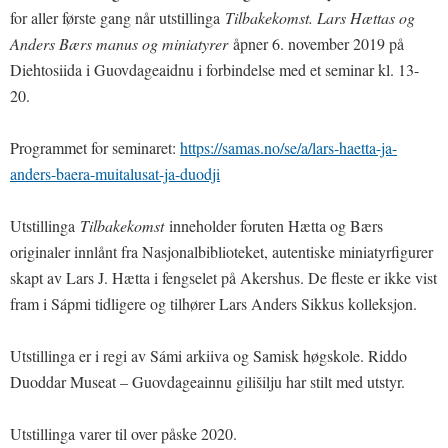
for aller første gang når utstillinga
Tilbakekomst. Lars Hættas og
Anders Bærs manus og miniatyrer
åpner 6. november 2019 på
Diehtosiida i Guovdageaidnu i forbindelse med et seminar kl. 13-
20.
Programmet for seminaret:
https://samas.no/se/a/lars-haetta-ja-
anders-baera-muitalusat-ja-duodji
Utstillinga
Tilbakekomst
inneholder foruten Hætta og Bærs
originaler innlånt fra Nasjonalbiblioteket, autentiske miniatyrfigurer
skapt av Lars J. Hætta i fengselet på Akershus. De fleste er ikke vist
fram i Sápmi tidligere og tilhører Lars Anders Sikkus kolleksjon.
Utstillinga er i regi av Sámi arkiiva og Samisk høgskole. Riddo
Duoddar Museat – Guovdageainnu gilišilju har stilt med utstyr.
Utstillinga varer til over påske 2020.