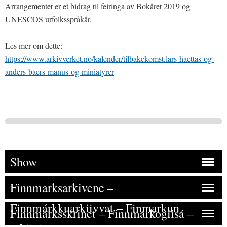
Arrangementet er et bidrag til feiringa av Bokåret 2019 og
UNESCOS urfolksspråkår.
Les mer om dette:
https://www.arkivverket.no/kalender/tilbakekomst.lars-haettas-og-
anders-baers-manus-og-miniatyrer
Show
Finnmarksarkivene –
Finnmárkkuarkiivvat – Finmarkun
Finnmarksskrinet – Finnmárkogiisá –