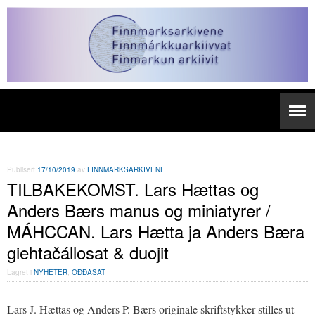
Publisert
17/10/2019
av
FINNMARKSARKIVENE
TILBAKEKOMST. Lars Hættas og
Anders Bærs manus og miniatyrer /
MÁHCCAN. Lars Hætta ja Anders Bæra
giehtačállosat & duojit
Lagret i
NYHETER
,
OĐĐASAT
Lars J. Hættas og Anders P. Bærs originale skriftstykker stilles ut