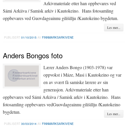
Arkivmateriale etter han oppbevares ved
Sámi Arkiiva / Samisk arkiv i Kautokeino. Hans fotosamling
oppbevares ved Guovdageainnu gilišillju /Kautokeino bygdetun.
Les mer...
PUBLISERT
01/10/2015
AV
FINNMARKSARKIVENE
Anders Bongos foto
Lærer Anders Bongo (1903-1978) var
oppvokst i Máze, Masi i Kautokeino og var
en av svært få samiske lærere av sin
generasjon. Arkivmateriale etter han
oppbevares ved Sámi Arkiiva / Samisk arkiv i Kautokeino. Hans
fotosamling oppbevares vedGuovdageainnu gilišillju /Kautokeino
bygdetun.
Les mer...
PUBLISERT
30/03/2014
AV
FINNMARKSARKIVENE