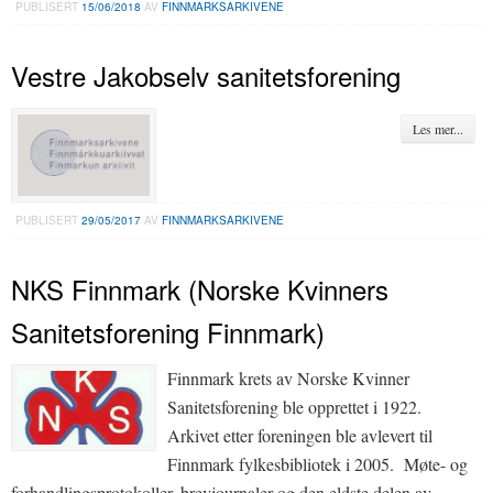
PUBLISERT
15/06/2018
AV
FINNMARKSARKIVENE
Vestre Jakobselv sanitetsforening
Les mer...
PUBLISERT
29/05/2017
AV
FINNMARKSARKIVENE
NKS Finnmark (Norske Kvinners
Sanitetsforening Finnmark)
Finnmark krets av Norske Kvinner
Sanitetsforening ble opprettet i 1922.
Arkivet etter foreningen ble avlevert til
Finnmark fylkesbibliotek i 2005. Møte- og
forhandlingsprotokoller, brevjournaler og den eldste delen av