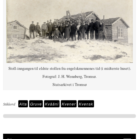
Stoll-inngangen til eldste stollen fra engelskmennenes tid (i midterste huset).
Fotograf: J. H. Wennberg, Tromsø.
Statsarkivet i Tromsø
Alta
Gruve
Kvääni
Kvener
Kvensk
Stikkord