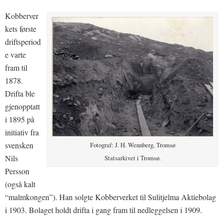
Kobberver
kets første
driftsperiod
e varte
fram til
1878.
Drifta ble
gjenopptatt
i 1895 på
initiativ fra
svensken
Fotograf: J. H. Wennberg, Tromsø
Nils
Statsarkivet i Tromsø.
Persson
(også kalt
“malmkongen”). Han solgte Kobberverket til Sulitjelma Aktiebolag
i 1903. Bolaget holdt drifta i gang fram til nedleggelsen i 1909.