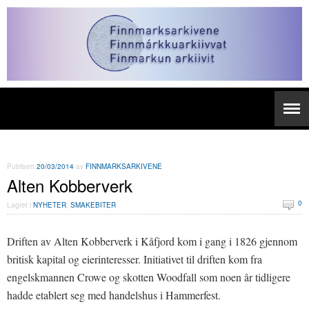
Publisert
20/03/2014
av
FINNMARKSARKIVENE
Alten Kobberverk
0
Lagret i
NYHETER
,
SMAKEBITER
Driften av Alten Kobberverk i Kåfjord kom i gang i 1826 gjennom
britisk kapital og eierinteresser. Initiativet til driften kom fra
engelskmannen Crowe og skotten Woodfall som noen år tidligere
hadde etablert seg med handelshus i Hammerfest.