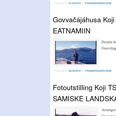
PUBLISERT
01/04/2019
AV
FINNMARKSARKIVENE
Govvačájáhusa Koj
EATNAMIIN
Doalut l
Guovdag
PUBLISERT
26/03/2019
AV
FINNMARKSARKIVENE
Fotoutstilling Koji
SAMISKE LANDSK
Arrangem
Guovdage