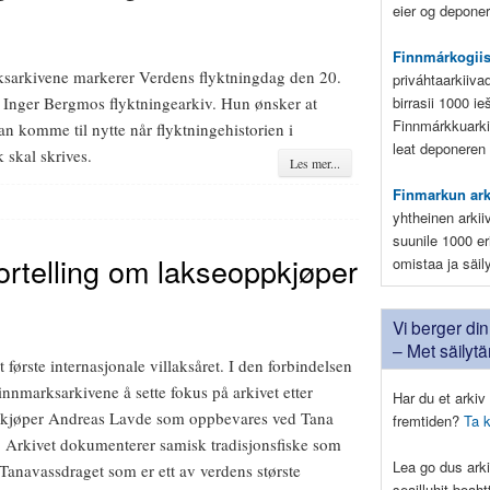
eier og deponere
Finnmárkogii
sarkivene markerer Verdens flyktningdag den 20.
priváhtaarkiiva
birrasii 1000 i
 Inger Bergmos flyktningearkiv. Hun ønsker at
Finnmárkkuarki
an komme til nytte når flyktningehistorien i
leat deponeren
 skal skrives.
Les mer...
Finmarkun ar
yhtheinen arkii
suunile 1000 eri
ortelling om lakseoppkjøper
omistaa ja säil
Vi berger din 
– Met säilyt
et første internasjonale villaksåret. I den forbindelsen
nnmarksarkivene å sette fokus på arkivet etter
Har du et arkiv 
kjøper Andreas Lavde som oppbevares ved Tana
fremtiden?
Ta 
Arkivet dokumenterer samisk tradisjonsfiske som
Lea go dus arki
 Tanavassdraget som er ett av verdens største
seailluhit boah