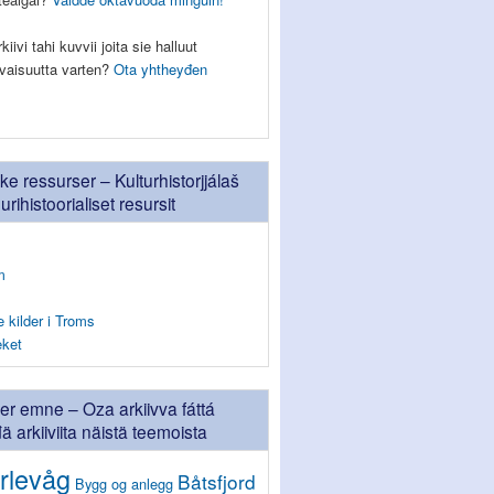
iivi tahi kuvvii joita sie halluut
eevaisuutta varten?
Ota yhtheyđen
ske ressurser – Kulturhistorjjálaš
uurihistoorialiset resursit
m
e kilder i Troms
eket
ter emne – Oza arkiivva fáttá
 arkiiviita näistä teemoista
rlevåg
Båtsfjord
Bygg og anlegg