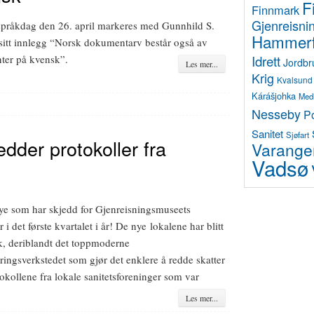
F
Finnmark
Gjenreisni
pråkdag den 26. april markeres med Gunnhild S.
Hammerf
sitt innlegg “Norsk dokumentarv består også av
Idrett
ter på kvensk”.
Jordbr
Les mer...
Krig
Kvalsund
Kárášjohka
Med
Nesseby
P
Sanitet
Sjøfart
dder protokoller fra
Varange
Vadsø
ye som har skjedd for Gjenreisningsmuseets
 i det første kvartalet i år! De nye lokalene har blitt
uk, deriblandt det toppmoderne
ringsverkstedet som gjør det enklere å redde skatter
okollene fra lokale sanitetsforeninger som var
Les mer...