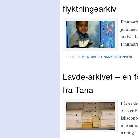
flyktningearkiv
Finnmark
juni med
arkivet k
Finnmark
PUBLISERT
14/06/2019
AV
FINNMARKSARKIVENE
Lavde-arkivet – en f
fra Tana
I år er d
ønsker Fi
lakseopp
museum. 
næring i