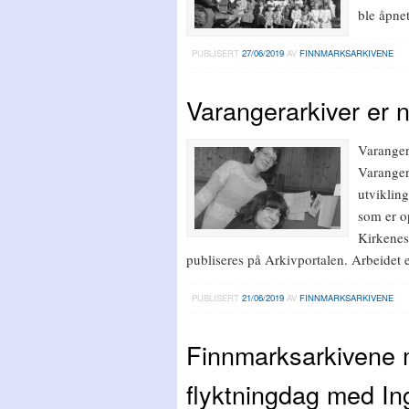
ble åpnet
PUBLISERT
27/06/2019
AV
FINNMARKSARKIVENE
Varangerarkiver er 
Varangera
Varanger
utviklin
som er o
Kirkenes 
publiseres på Arkivportalen. Arbeidet e
PUBLISERT
21/06/2019
AV
FINNMARKSARKIVENE
Finnmarksarkivene 
flyktningdag med In