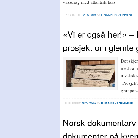
vassdrag med atlantisk laks.
PUBLISERT
02/05/2019
AV
FINNMARKSARKIVENE
«Vi er også her!» –
prosjekt om glemte 
Det skje
med samm
utveksles
Prosjekt
grupper» 
PUBLISERT
28/04/2019
AV
FINNMARKSARKIVENE
Norsk dokumentarv 
dokumenter på kve