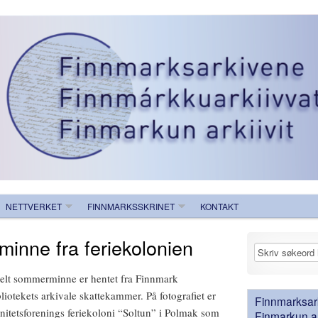
NETTVERKET
FINNMARKSSKRINET
KONTAKT
inne fra feriekolonien
lt sommerminne er hentet fra Finnmark
liotekets arkivale skattekammer. På fotografiet er
Finnmarksark
nitetsforenings feriekoloni “Soltun” i Polmak som
Finmarkun ark