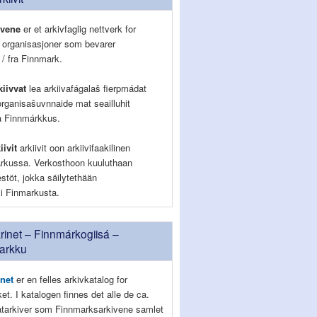
ivene
er et arkivfaglig nettverk for
g organisasjoner som bevarer
 / fra Finnmark.
iivvat
lea arkiivafágalaš fierpmádat
organisašuvnnaide mat seailluhit
la Finnmárkkus.
iivit
arkiivit oon arkiivifaakilinen
rkussa. Verkosthoon kuuluthaan
jestöt, jokka säilytethään
lii Finmarkusta.
inet – Finnmárkogiisá –
arkku
net
er en felles arkivkatalog for
lket. I katalogen finnes det alle de ca.
vatarkiver som Finnmarksarkivene samlet