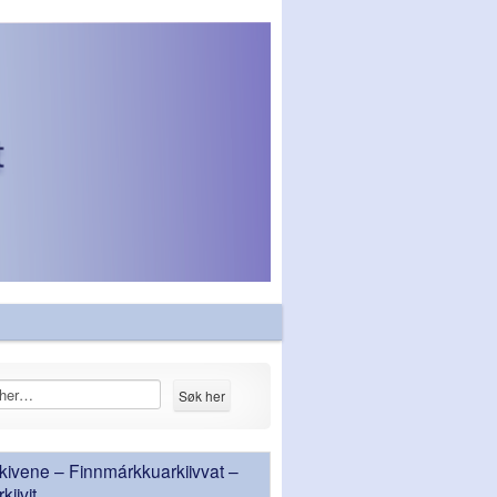
ivene – Finnmárkkuarkiivvat –
iivit