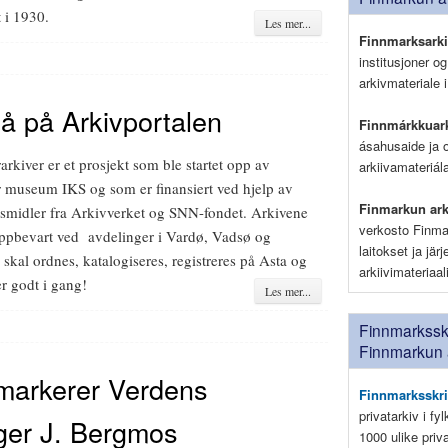
 i 1930.
Les mer...
Finnmarksark
institusjoner o
arkivmateriale i
nå på Arkivportalen
Finnmárkkuark
ásahusaide ja 
rkiver er et prosjekt som ble startet opp av
arkiivamateriá
 museum IKS og som er finansiert ved hjelp av
Finmarkun ark
gsmidler fra Arkivverket og SNN-fondet. Arkivene
verkosto Finma
ppbevart ved avdelinger i Vardø, Vadsø og
laitokset ja jär
skal ordnes, katalogiseres, registreres på Asta og
arkiivimateriaa
r godt i gang!
Les mer...
Finnmarksskr
Finnmarkun 
markerer Verdens
Finnmarksskri
privatarkiv i fy
ger J. Bergmos
1000 ulike pri