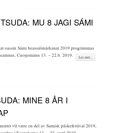
i TSUDA: MU 8 JAGI SÁMI
eat oassin Sámi beassášmárkanat 2019 prográmmas
eainnus, Cuoŋománu 13. – 22.b. 2019.
Les mer...
 TSUDA: MINE 8 ÅR I
AP
entet vil være en del av Samisk påskefestival 2019,
aidnu / Kautokeino 13. – 22. april 2019.