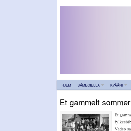
HJEM
SÁMEGIELLA
KVÄÄNI
Et gammelt sommerm
Et gamme
fylkesbib
Vadsø sa