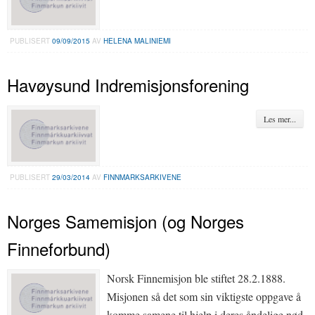
PUBLISERT
09/09/2015
AV
HELENA MALINIEMI
Havøysund Indremisjonsforening
Les mer...
PUBLISERT
29/03/2014
AV
FINNMARKSARKIVENE
Norges Samemisjon (og Norges
Finneforbund)
Norsk Finnemisjon ble stiftet 28.2.1888.
Misjonen så det som sin viktigste oppgave å
komme samene til hjelp i deres åndelige nød,