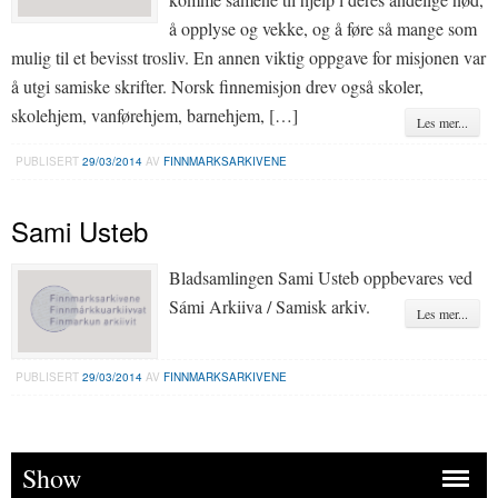
å opplyse og vekke, og å føre så mange som
mulig til et bevisst trosliv. En annen viktig oppgave for misjonen var
å utgi samiske skrifter. Norsk finnemisjon drev også skoler,
skolehjem, vanførehjem, barnehjem, […]
Les mer...
PUBLISERT
29/03/2014
AV
FINNMARKSARKIVENE
Sami Usteb
Bladsamlingen Sami Usteb oppbevares ved
Sámi Arkiiva / Samisk arkiv.
Les mer...
PUBLISERT
29/03/2014
AV
FINNMARKSARKIVENE
Show