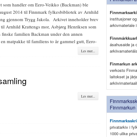
et som handler om Eero-Veikko (Backman) ble
 august 2014 til Finnmark fylkesbibliotek av Arnhild
Finnmarksark
institusjoner o
eng gjennom Trygg Jakola. Arkivet inneholder brev
arkivmateriale i
t til Arnhild Krattengs mor, Asbjørg Henriksen som
n finske familien Backman under den annen
Finnmárkkuark
en matpakke til familiens to år gammel gutt, Eero-
ásahusaide ja 
arkiivamateriá
Les mer...
Finmarkun ark
verkosto Finma
laitokset ja jär
samling
arkiivimateriaa
Les mer...
Finnmarksskr
Finnmarkun 
Finnmarksskri
privatarkiv i fy
1000 ulike pri