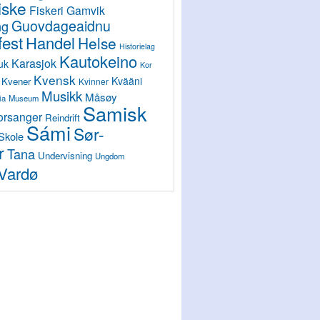
iske
Fiskeri
Gamvik
Guovdageaidnu
ng
est
Handel
Helse
Historielag
Kautokeino
Karasjok
uk
Kor
Kvensk
Kvääni
Kvener
Kvinner
Musikk
Måsøy
ia
Museum
Samisk
orsanger
Reindrift
Sámi
Sør-
Skole
r
Tana
Undervisning
Ungdom
Vardø