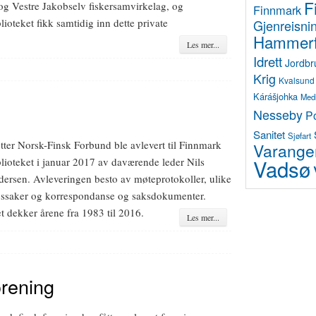
F
og Vestre Jakobselv fiskersamvirkelag, og
Finnmark
lioteket fikk samtidig inn dette private
Gjenreisni
Hammerf
Les mer...
Idrett
Jordbr
Krig
Kvalsund
Kárášjohka
Med
Nesseby
P
Sanitet
Sjøfart
etter Norsk-Finsk Forbund ble avlevert til Finnmark
Varange
Vadsø
blioteket i januar 2017 av daværende leder Nils
edersen. Avleveringen besto av møteprotokoller, ulike
ssaker og korrespondanse og saksdokumenter.
t dekker årene fra 1983 til 2016.
Les mer...
orening