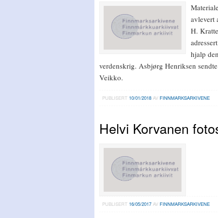
Material
avlevert
H. Kratt
adresser
hjalp de
verdenskrig. Asbjørg Henriksen sendte 
Veikko.
PUBLISERT
10/01/2018
AV
FINNMARKSARKIVENE
Helvi Korvanen foto
PUBLISERT
16/05/2017
AV
FINNMARKSARKIVENE