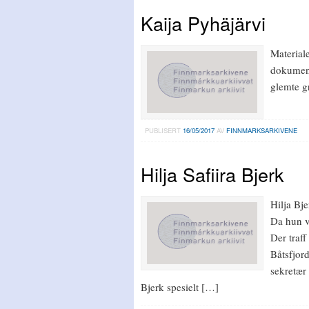
Kaija Pyhäjärvi
Material
dokument
glemte g
PUBLISERT
16/05/2017
AV
FINNMARKSARKIVENE
Hilja Safiira Bjerk
Hilja Bj
Da hun v
Der traff
Båtsfjor
sekretær
Bjerk spesielt […]