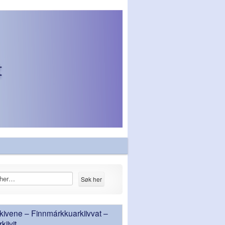
ivene – Finnmárkkuarkiivvat –
iivit