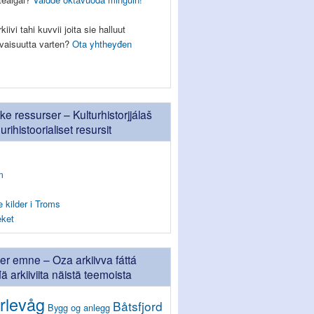
iivi tahi kuvvii joita sie halluut
eevaisuutta varten?
Ota yhtheyđen
ske ressurser – Kulturhistorjjálaš
uurihistoorialiset resursit
m
e kilder i Troms
eket
ter emne – Oza arkiivva fáttá
 arkiiviita näistä teemoista
rlevåg
Båtsfjord
Bygg og anlegg