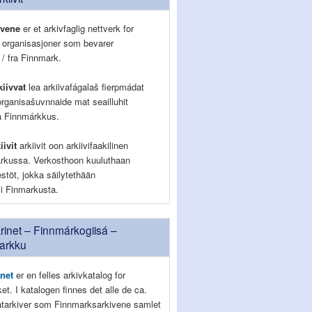
ivene
er et arkivfaglig nettverk for
g organisasjoner som bevarer
 / fra Finnmark.
iivvat
lea arkiivafágalaš fierpmádat
organisašuvnnaide mat seailluhit
la Finnmárkkus.
iivit
arkiivit oon arkiivifaakilinen
rkussa. Verkosthoon kuuluthaan
jestöt, jokka säilytethään
lii Finmarkusta.
inet – Finnmárkogiisá –
arkku
net
er en felles arkivkatalog for
lket. I katalogen finnes det alle de ca.
vatarkiver som Finnmarksarkivene samlet