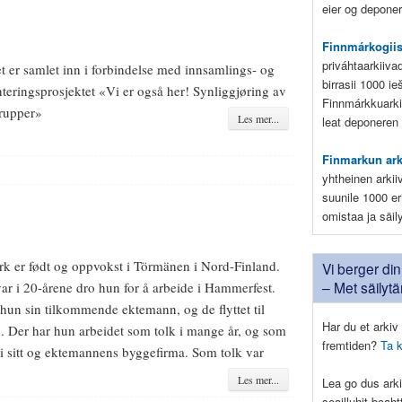
eier og deponere
Finnmárkogii
priváhtaarkiiva
et er samlet inn i forbindelse med innsamlings- og
birrasii 1000 i
eringsprosjektet «Vi er også her! Synliggjøring av
Finnmárkkuarki
rupper»
Les mer...
leat deponeren
Finmarkun ar
yhtheinen arkii
suunile 1000 eri
omistaa ja säil
erk er født og oppvokst i Törmänen i Nord-Finland.
Vi berger din 
– Met säilyt
ar i 20-årene dro hun for å arbeide i Hammerfest.
 hun sin tilkommende ektemann, og de flyttet til
Har du et arkiv 
d. Der har hun arbeidet som tolk i mange år, og som
fremtiden?
Ta 
 i sitt og ektemannens byggefirma. Som tolk var
Les mer...
Lea go dus arki
seailluhit boah