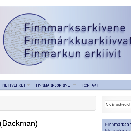
NETTVERKET
FINNMARKSSKRINET
KONTAKT
t (Backman)
Finnmarksark
Finmarkun ark