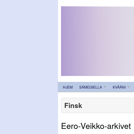
HJEM
SÁMEGIELLA
KVÄÄNI
Finsk
Eero-Veikko-arkive