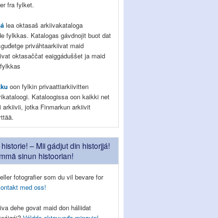
r fra fylket.
sá
lea oktasaš arkiivakataloga
de fylkkas. Katalogas gávdnojit buot dat
ešguđetge priváhtaarkiivat maid
ivat oktasaččat eaiggáduššet ja maid
 fylkkas
kku
oon fylkin privaattiarkiivitten
vikataloogi. Kataloogissa oon kaikki net
 arkiivii, jotka Finmarkun arkiivit
yttää.
historie! – Mii gádjut din historjjá!
ämmä sinun histoorian!
eller fotografier som du vil bevare for
kontakt med oss!
iva dehe govat maid don háliidat
tteáigái?
Váldde oktavuođa minguin!