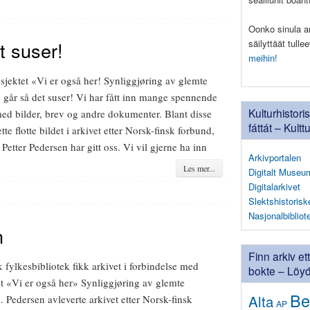
Oonko sinula ark
säilyttäät tull
t suser!
meihin!
sjektet «Vi er også her! Synliggjøring av glemte
 går så det suser! Vi har fått inn mange spennende
Kulturhistori
med bilder, brev og andre dokumenter. Blant disse
fáttát – Kultt
ette flotte bildet i arkivet etter Norsk-finsk forbund,
Petter Pedersen har gitt oss. Vi vil gjerne ha inn
Arkivportalen
Les mer...
Digitalt Museu
Digitalarkivet
Slektshistorisk
Nasjonalbibliot
n
Finn arkiv et
 fylkesbibliotek fikk arkivet i forbindelse med
bokte – Löyđä
et «Vi er også her» Synliggjøring av glemte
Be
Alta
 Pedersen avleverte arkivet etter Norsk-finsk
AP