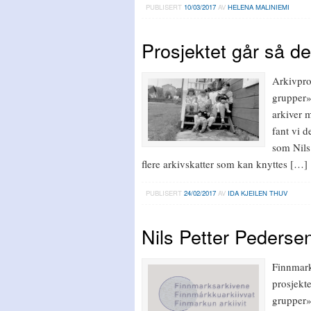
PUBLISERT
10/03/2017
AV
HELENA MALINIEMI
Prosjektet går så de
Arkivpro
grupper»
arkiver 
fant vi d
som Nils 
flere arkivskatter som kan knyttes […]
PUBLISERT
24/02/2017
AV
IDA KJEILEN THUV
Nils Petter Pederse
Finnmark
prosjekt
grupper».