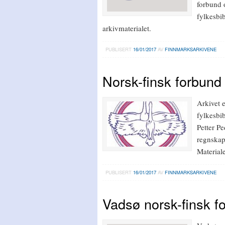
forbund 
fylkesbib
arkivmaterialet.
PUBLISERT
16/01/2017
AV
FINNMARKSARKIVENE
Norsk-finsk forbund
Arkivet 
fylkesbi
Petter P
regnskap
Materiale
PUBLISERT
16/01/2017
AV
FINNMARKSARKIVENE
Vadsø norsk-finsk f